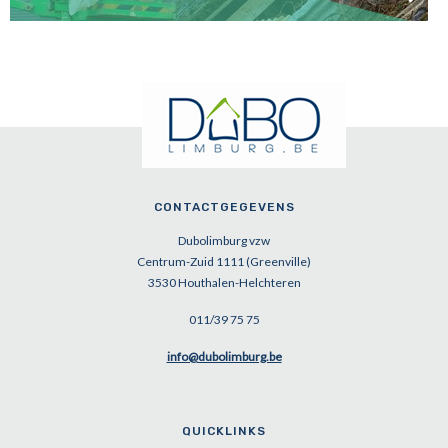
Weg met asbest! Maak hier je afspraak met Dubolimburg vzw!
CONTACTGEGEVENS
Dubolimburg vzw
Centrum-Zuid 1111 (Greenville)
3530 Houthalen-Helchteren
011/39 75 75
info@dubolimburg.be
QUICKLINKS